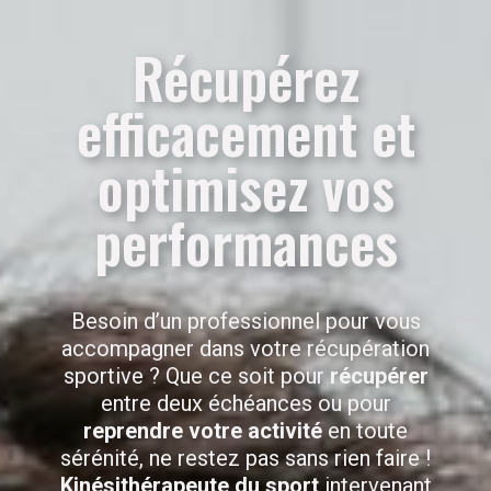
Récupérez
efficacement et
optimisez vos
performances
Besoin d’un professionnel pour vous
accompagner dans votre récupération
sportive ? Que ce soit pour
récupérer
entre deux échéances ou pour
reprendre votre activité
en toute
sérénité, ne restez pas sans rien faire !
Kinésithérapeute du sport
intervenant